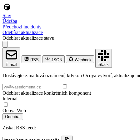
Stav
Údržba
Předchozí incidenty
Odebírat aktualizace
Odebírat aktualizace stavu
RSS
JSON
Webhook
E-mail
Slack
Dostávejte e-mailová oznámení, kdykoli Ocoya vytvoří, aktualizuje ne
Odebírat aktualizace konkrétních komponent
Internal
Ocoya Web
Odebírat
Získat RSS feed: