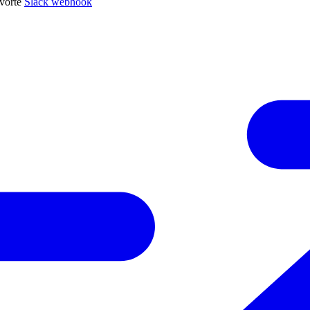
tvořte
Slack webhook