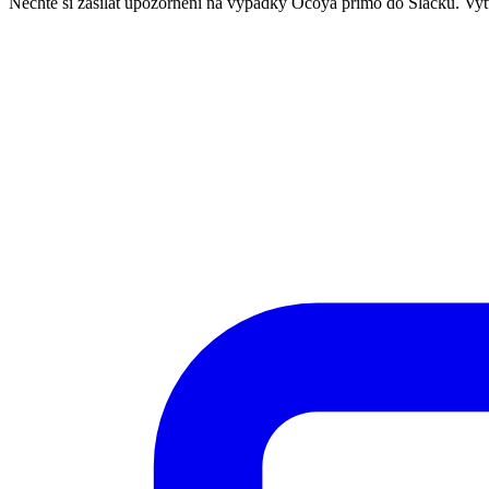
Nechte si zasílat upozornění na výpadky Ocoya přímo do Slacku. Vy