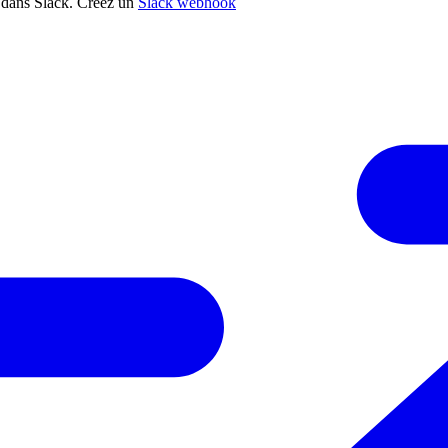
t dans Slack. Créez un
Slack webhook